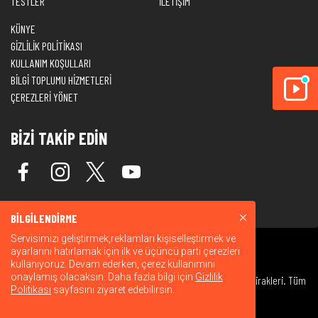
TESTLER
İLETİŞİM
KÜNYE
GİZLİLİK POLİTİKASI
KULLANIM KOŞULLARI
BİLGİ TOPLUMU HİZMETLERİ
ÇEREZLERİ YÖNET
BİZİ TAKİP EDİN
BİLGİLENDİRME
Servisimizi geliştirmek,reklamları kişiselleştirmek ve
ayarlarını hatırlamak için ilk ve üçüncü parti çerezleri
kullanıyoruz. Devam ederken, çerez kullanımını
onaylamış olacaksın. Daha fazla bilgi için
Gizlilik
© 2026 Warner Bros. Discovery, Inc. veya bağlı kuruluşları ve iştirakleri. Tüm
Politikası
sayfasını ziyaret edebilirsin.
hakları saklıdır.