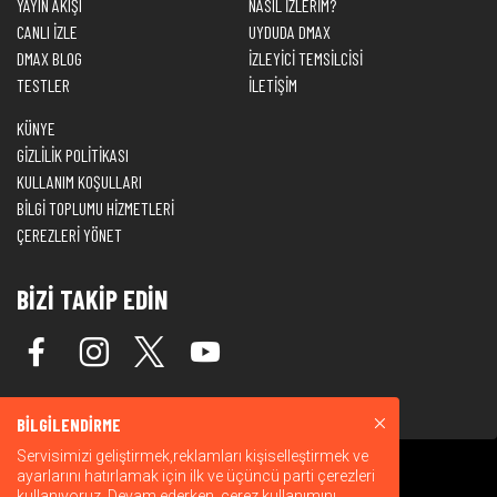
YAYIN AKIŞI
NASIL İZLERİM?
CANLI İZLE
UYDUDA DMAX
DMAX BLOG
İZLEYİCİ TEMSİLCİSİ
TESTLER
İLETİŞİM
KÜNYE
GİZLİLİK POLİTİKASI
KULLANIM KOŞULLARI
BİLGİ TOPLUMU HİZMETLERİ
ÇEREZLERİ YÖNET
BİZİ TAKİP EDİN
BİLGİLENDİRME
Servisimizi geliştirmek,reklamları kişiselleştirmek ve
ayarlarını hatırlamak için ilk ve üçüncü parti çerezleri
kullanıyoruz. Devam ederken, çerez kullanımını