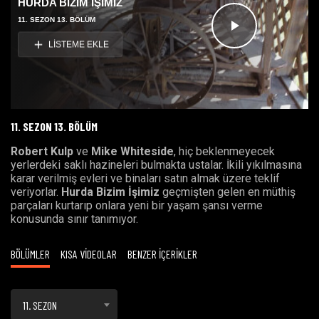
HURDA BİZİM İŞİMİZ
11. SEZON 13. BÖLÜM
Videoyu
LİSTEME EKLE
Oynat
11. SEZON 13. BÖLÜM
Robert Kulp
ve
Mike Whiteside
, hiç beklenmeyecek
yerlerdeki saklı hazineleri bulmakta ustalar. İkili yıkılmasına
karar verilmiş evleri ve binaları satın almak üzere teklif
veriyorlar.
Hurda Bizim İşimiz
geçmişten gelen en müthiş
parçaları kurtarıp onlara yeni bir yaşam şansı verme
konusunda sınır tanımıyor.
BÖLÜMLER
KISA VİDEOLAR
BENZER İÇERİKLER
11. SEZON