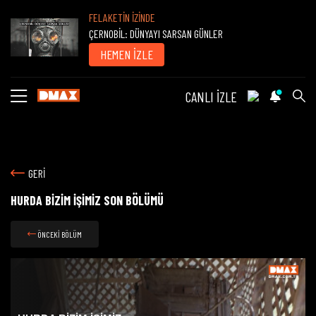
FELAKETİN İZİNDE
ÇERNOBİL: DÜNYAYI SARSAN GÜNLER
HEMEN İZLE
CANLI İZLE
GERİ
HURDA BİZİM İŞİMİZ SON BÖLÜMÜ
ÖNCEKİ BÖLÜM