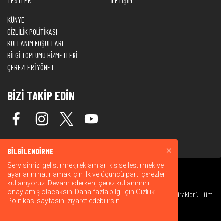
TESTLER
İLETİŞİM
KÜNYE
GİZLİLİK POLİTİKASI
KULLANIM KOŞULLARI
BİLGİ TOPLUMU HİZMETLERİ
ÇEREZLERİ YÖNET
BİZİ TAKİP EDİN
BİLGİLENDİRME
Servisimizi geliştirmek,reklamları kişiselleştirmek ve
ayarlarını hatırlamak için ilk ve üçüncü parti çerezleri
kullanıyoruz. Devam ederken, çerez kullanımını
onaylamış olacaksın. Daha fazla bilgi için
Gizlilik
© 2026 Warner Bros. Discovery, Inc. veya bağlı kuruluşları ve iştirakleri. Tüm
Politikası
sayfasını ziyaret edebilirsin.
hakları saklıdır.