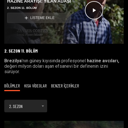
HAZİNE ARAYIŞI: YILAN ADASI
2. SEZON 11. BÖLÜM
Videoyu
LİSTEME EKLE
Oynat
2. SEZON 11. BÖLÜM
Brezilya
’nın güney kıyısında profesyonel
hazine avcıları,
değeri milyon doları aşan efsanevi bir definenin izini
sürüyor.
BÖLÜMLER
KISA VİDEOLAR
BENZER İÇERİKLER
2. SEZON