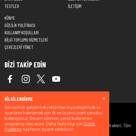
TESTLER
İLETİŞİM
KÜNYE
GİZLİLİK POLİTİKASI
KULLANIM KOŞULLARI
BİLGİ TOPLUMU HİZMETLERİ
ÇEREZLERİ YÖNET
BİZİ TAKİP EDİN
BİLGİLENDİRME
Servisimizi geliştirmek,reklamları kişiselleştirmek ve
ayarlarını hatırlamak için ilk ve üçüncü parti çerezleri
kullanıyoruz. Devam ederken, çerez kullanımını
onaylamış olacaksın. Daha fazla bilgi için
Gizlilik
© 2026 Warner Bros. Discovery, Inc. veya bağlı kuruluşları ve iştirakleri. Tüm
Politikası
sayfasını ziyaret edebilirsin.
hakları saklıdır.