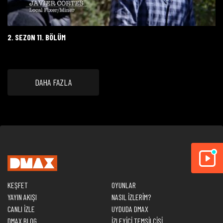
2. SEZON 11. BÖLÜM
DAHA FAZLA
KEŞFET
OYUNLAR
YAYIN AKIŞI
NASIL İZLERİM?
CANLI İZLE
UYDUDA DMAX
DMAX BLOG
İZLEYİCİ TEMSİLCİSİ