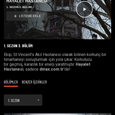
HAYALET HASTANESİ
1. SEZON 3. BÖLÜM
Videoyu
LİSTEME EKLE
Oynat
1. SEZON 3. BÖLÜM
Ekip, St.Vincent's Akıl Hastanesi olarak bilinen korkunç bir
tımarhaneyi soruşturmak için yola çıkar. Korkutucu
bir geçmiş, karanlık bir enerji yaratmıştır.
Hayalet
Hastanesi
, sadece
dmax.com.tr
'de!
BÖLÜMLER
BENZER İÇERİKLER
1. SEZON