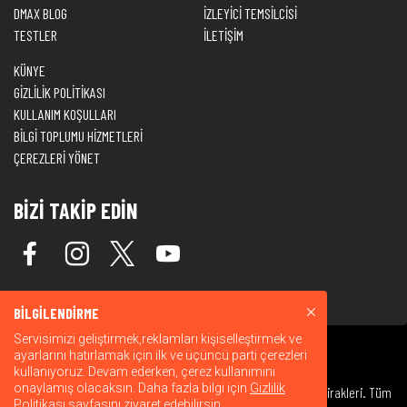
DMAX BLOG
İZLEYİCİ TEMSİLCİSİ
TESTLER
İLETİŞİM
KÜNYE
GİZLİLİK POLİTİKASI
KULLANIM KOŞULLARI
BİLGİ TOPLUMU HİZMETLERİ
ÇEREZLERİ YÖNET
BİZİ TAKİP EDİN
BİLGİLENDİRME
Servisimizi geliştirmek,reklamları kişiselleştirmek ve
ayarlarını hatırlamak için ilk ve üçüncü parti çerezleri
kullanıyoruz. Devam ederken, çerez kullanımını
onaylamış olacaksın. Daha fazla bilgi için
Gizlilik
© 2026 Warner Bros. Discovery, Inc. veya bağlı kuruluşları ve iştirakleri. Tüm
Politikası
sayfasını ziyaret edebilirsin.