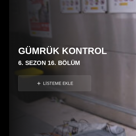
GÜMRÜK KONTROL
6. SEZON 16. BÖLÜM
LİSTEME EKLE