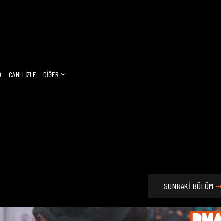
G
CANLI İZLE
DİĞER
SONRAKİ BÖLÜM