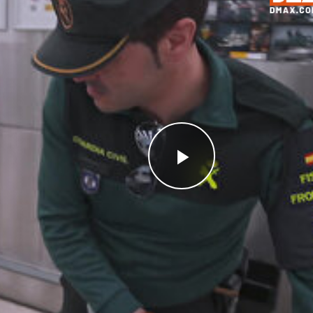
Videoyu
Oynat