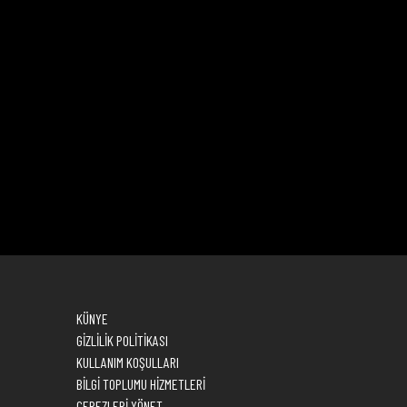
M
KÜNYE
GİZLİLİK POLİTİKASI
KULLANIM KOŞULLARI
BİLGİ TOPLUMU HİZMETLERİ
ÇEREZLERİ YÖNET