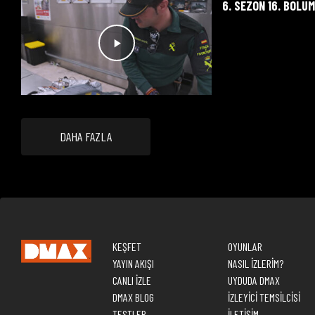
6. SEZON 16. BÖLÜ
DAHA FAZLA
KEŞFET
OYUNLAR
YAYIN AKIŞI
NASIL İZLERİM?
CANLI İZLE
UYDUDA DMAX
DMAX BLOG
İZLEYİCİ TEMSİLCİSİ
TESTLER
İLETİŞİM