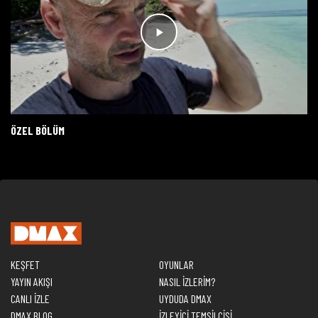
ÖZEL BÖLÜM
KEŞFET
OYUNLAR
YAYIN AKIŞI
NASIL İZLERİM?
CANLI İZLE
UYDUDA DMAX
DMAX BLOG
İZLEYİCİ TEMSİLCİSİ