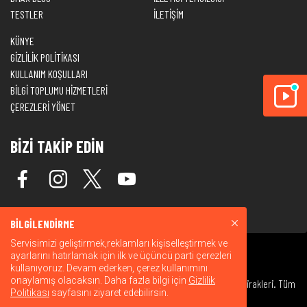
TESTLER
İLETİŞİM
KÜNYE
GİZLİLİK POLİTİKASI
KULLANIM KOŞULLARI
BİLGİ TOPLUMU HİZMETLERİ
ÇEREZLERİ YÖNET
BİZİ TAKİP EDİN
BİLGİLENDİRME
Servisimizi geliştirmek,reklamları kişiselleştirmek ve
ayarlarını hatırlamak için ilk ve üçüncü parti çerezleri
kullanıyoruz. Devam ederken, çerez kullanımını
onaylamış olacaksın. Daha fazla bilgi için
Gizlilik
© 2026 Warner Bros. Discovery, Inc. veya bağlı kuruluşları ve iştirakleri. Tüm
Politikası
sayfasını ziyaret edebilirsin.
hakları saklıdır.