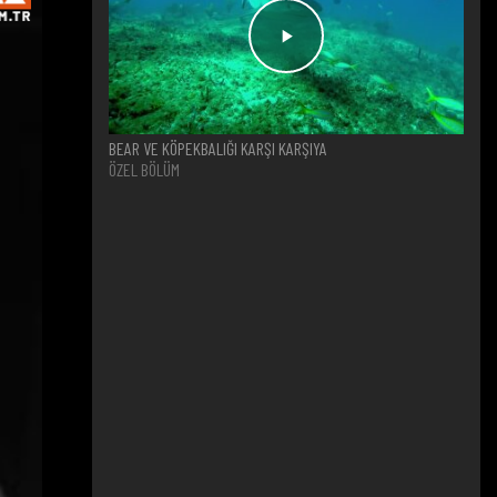
BEAR VE KÖPEKBALIĞI KARŞI KARŞIYA
ÖZEL BÖLÜM