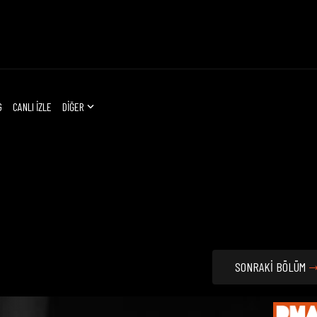
G
CANLI İZLE
DİĞER
SONRAKİ BÖLÜM