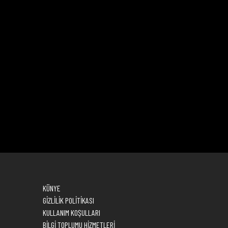
KÜNYE
GİZLİLİK POLİTİKASI
KULLANIM KOŞULLARI
BİLGİ TOPLUMU HİZMETLERİ