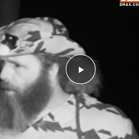
Videoyu
Oynat