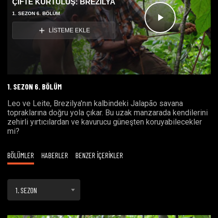
ÇİFTE KURTULUŞ: BREZİLYA
1. SEZON 6. BÖLÜM
Videoyu
LİSTEME EKLE
Oynat
1. SEZON 6. BÖLÜM
Leo ve Leite, Brezilya'nın kalbindeki Jalapão savana
topraklarına doğru yola çıkar. Bu uzak manzarada kendilerini
zehirli yırtıcılardan ve kavurucu güneşten koruyabilecekler
mi?
BÖLÜMLER
HABERLER
BENZER İÇERİKLER
1. SEZON