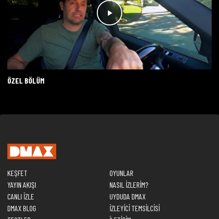
ÖZEL BÖLÜM
KEŞFET
OYUNLAR
YAYIN AKIŞI
NASIL İZLERİM?
CANLI İZLE
UYDUDA DMAX
DMAX BLOG
İZLEYİCİ TEMSİLCİSİ