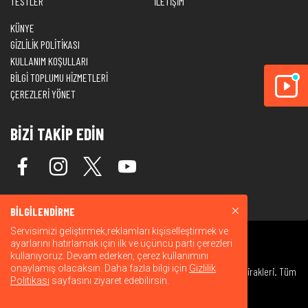
TESTLER
İLETİŞİM
KÜNYE
GİZLİLİK POLİTİKASI
KULLANIM KOŞULLARI
BİLGİ TOPLUMU HİZMETLERİ
ÇEREZLERİ YÖNET
BİZİ TAKİP EDİN
BİLGİLENDİRME
Servisimizi geliştirmek,reklamları kişiselleştirmek ve
ayarlarını hatırlamak için ilk ve üçüncü parti çerezleri
kullanıyoruz. Devam ederken, çerez kullanımını
onaylamış olacaksın. Daha fazla bilgi için
Gizlilik
© 2026 Warner Bros. Discovery, Inc. veya bağlı kuruluşları ve iştirakleri. Tüm
Politikası
sayfasını ziyaret edebilirsin.
hakları saklıdır.