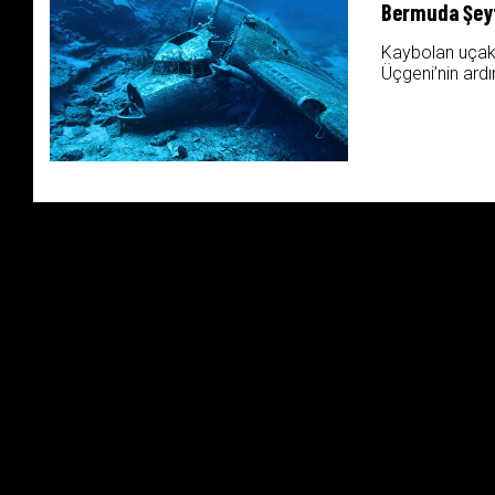
Bermuda Şeytan
Kaybolan uçakl
Üçgeni’nin ardı