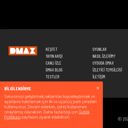
KEŞFET
OYUNLAR
YAYIN AKIŞI
NASIL İZLERİM?
CANLI İZLE
UYDUDA DMAX
DMAX BLOG
İZLEYİCİ TEMSİLCİSİ
TESTLER
İLETİŞİM
BİLGİLENDİRME
Servisimizi geliştirmek,reklamları kişiselleştirmek ve
ayarlarını hatırlamak için ilk ve üçüncü parti çerezleri
kullanıyoruz. Devam ederken, çerez kullanımını
onaylamış olacaksın. Daha fazla bilgi için
Gizlilik
Politikası
sayfasını ziyaret edebilirsin.
© 2026