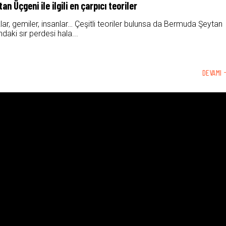
 Üçgeni ile ilgili en çarpıcı teoriler
ar, gemiler, insanlar… Çeşitli teoriler bulunsa da Bermuda Şeytan
ndaki sır perdesi hala...
DEVAMI