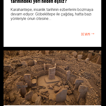
tarihindeki yeri neden eşsiz?
Karahantepe, insanlık tarihinin ezberlerini bozmaya
devam ediyor. Göbeklitepe ile çağdaş, hatta bazı
yönleriyle onun ötesine...
DEVAMI