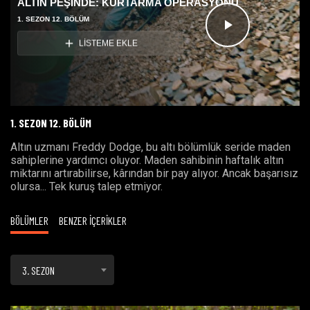
ALTIN PEŞİNDE: KURTARMA OPERASYONU
1. SEZON 12. BÖLÜM
Videoyu
LİSTEME EKLE
Oynat
1. SEZON 12. BÖLÜM
Altın uzmanı Freddy Dodge, bu altı bölümlük seride maden
sahiplerine yardımcı oluyor. Maden sahibinin haftalık altın
miktarını artırabilirse, kârından bir pay alıyor. Ancak başarısız
olursa... Tek kuruş talep etmiyor.
BÖLÜMLER
BENZER İÇERİKLER
3. SEZON