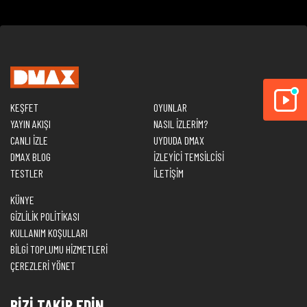
KEŞFET
OYUNLAR
YAYIN AKIŞI
NASIL İZLERİM?
CANLI İZLE
UYDUDA DMAX
DMAX BLOG
İZLEYİCİ TEMSİLCİSİ
TESTLER
İLETİŞİM
KÜNYE
GİZLİLİK POLİTİKASI
KULLANIM KOŞULLARI
BİLGİ TOPLUMU HİZMETLERİ
ÇEREZLERİ YÖNET
BİZİ TAKİP EDİN