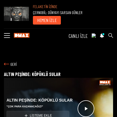
FELAKETİN İZİNDE
ÇERNOBİL: DÜNYAYI SARSAN GÜNLER
HEMEN İZLE
CANLI İZLE
GERİ
ALTIN PEŞİNDE: KÖPÜKLÜ SULAR
ALTIN PEŞİNDE: KÖPÜKLÜ SULAR
"ÇOK PARA KAZANACAĞIZ!"
Videoyu
LİSTEME EKLE