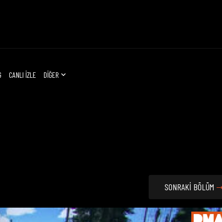
G
CANLI İZLE
DİĞER
SONRAKİ BÖLÜM