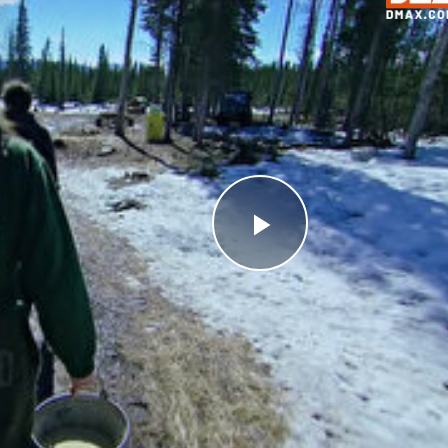
Videoyu
Oynat