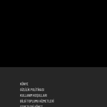
KÜNYE
GİZLİLİK POLİTİKASI
KULLANIM KOŞULLARI
BİLGİ TOPLUMU HİZMETLERİ
ÇEREZLERİ YÖNET