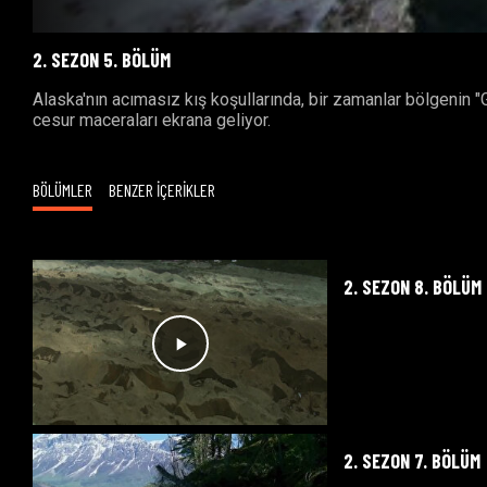
2. SEZON 5. BÖLÜM
Alaska'nın acımasız kış koşullarında, bir zamanlar bölgenin 
cesur maceraları ekrana geliyor.
BÖLÜMLER
BENZER İÇERİKLER
2. SEZON 8. BÖLÜM
2. SEZON 7. BÖLÜM