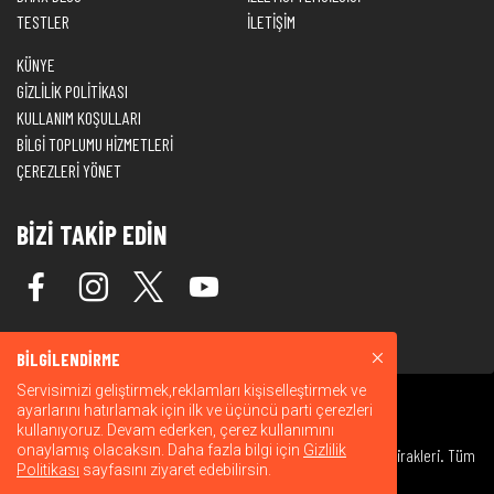
TESTLER
İLETİŞİM
KÜNYE
GİZLİLİK POLİTİKASI
KULLANIM KOŞULLARI
BİLGİ TOPLUMU HİZMETLERİ
ÇEREZLERİ YÖNET
BİZİ TAKİP EDİN
BİLGİLENDİRME
Servisimizi geliştirmek,reklamları kişiselleştirmek ve
ayarlarını hatırlamak için ilk ve üçüncü parti çerezleri
kullanıyoruz. Devam ederken, çerez kullanımını
onaylamış olacaksın. Daha fazla bilgi için
Gizlilik
© 2026 Warner Bros. Discovery, Inc. veya bağlı kuruluşları ve iştirakleri. Tüm
Politikası
sayfasını ziyaret edebilirsin.
hakları saklıdır.