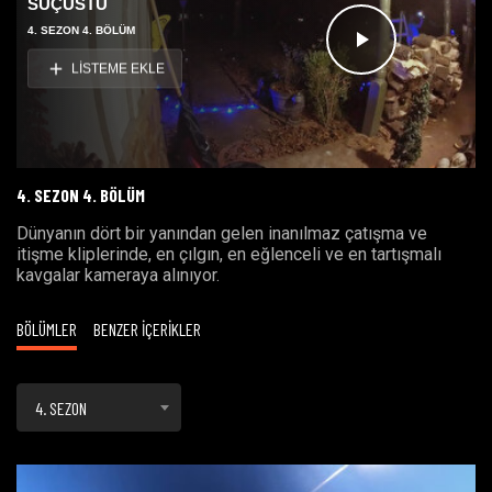
SUÇÜSTÜ
4. SEZON 4. BÖLÜM
Videoyu
LİSTEME EKLE
Oynat
4. SEZON 4. BÖLÜM
Dünyanın dört bir yanından gelen inanılmaz çatışma ve
itişme kliplerinde, en çılgın, en eğlenceli ve en tartışmalı
kavgalar kameraya alınıyor.
BÖLÜMLER
BENZER İÇERİKLER
4. SEZON