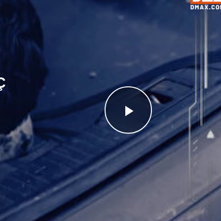
Ç
Videoyu
Oynat