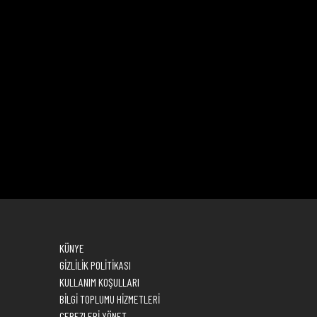
M
KÜNYE
GİZLİLİK POLİTİKASI
KULLANIM KOŞULLARI
BİLGİ TOPLUMU HİZMETLERİ
ÇEREZLERİ YÖNET