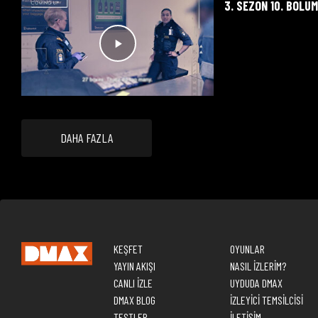
3. SEZON 10. BÖLÜ
DAHA FAZLA
KEŞFET
OYUNLAR
YAYIN AKIŞI
NASIL İZLERİM?
CANLI İZLE
UYDUDA DMAX
DMAX BLOG
İZLEYİCİ TEMSİLCİSİ
TESTLER
İLETİŞİM