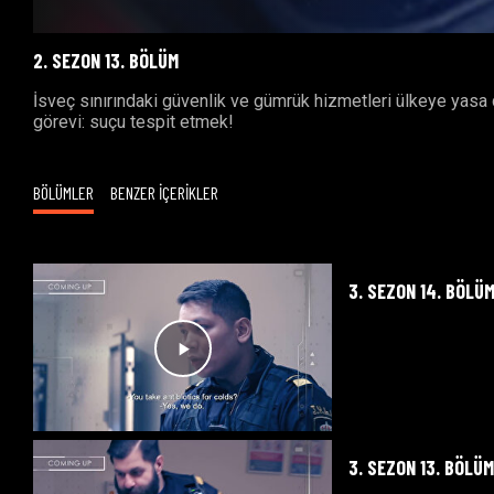
2. SEZON 13. BÖLÜM
İsveç sınırındaki güvenlik ve gümrük hizmetleri ülkeye yasa d
görevi: suçu tespit etmek!
BÖLÜMLER
BENZER İÇERİKLER
3. SEZON 14. BÖLÜ
3. SEZON 13. BÖLÜ