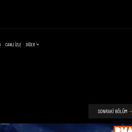
G
CANLI İZLE
DİĞER
SONRAKİ BÖLÜM