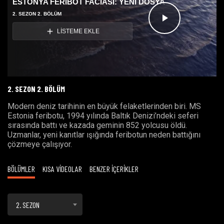
ESTONYA FERİBOT FACİASI: YENİ DOSYA
2. SEZON 2. BÖLÜM
Videoyu
LİSTEME EKLE
Oynat
2. SEZON 2. BÖLÜM
Modern deniz tarihinin en büyük felaketlerinden biri. MS
Estonia feribotu, 1994 yılında Baltık Denizi’ndeki seferi
sırasında battı ve kazada geminin 852 yolcusu öldü.
Uzmanlar, yeni kanıtlar ışığında feribotun neden battığını
çözmeye çalışıyor.
BÖLÜMLER
KISA VİDEOLAR
BENZER İÇERİKLER
2. SEZON