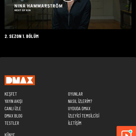
2. SEZON 1. BÖLÜM
KEŞFET
OYUNLAR
YAYIN AKIŞI
NASIL İZLERİM?
CANLI İZLE
UYDUDA DMAX
DMAX BLOG
İZLEYİCİ TEMSİLCİSİ
TESTLER
İLETİŞİM
KÜNYE