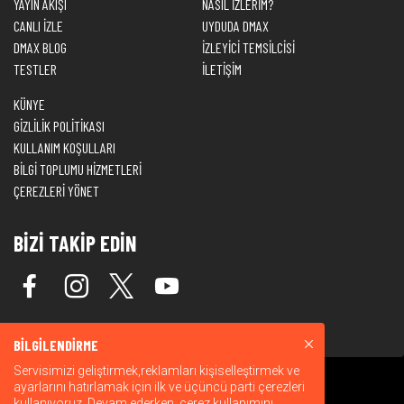
YAYIN AKIŞI
NASIL İZLERİM?
CANLI İZLE
UYDUDA DMAX
DMAX BLOG
İZLEYİCİ TEMSİLCİSİ
TESTLER
İLETİŞİM
KÜNYE
GİZLİLİK POLİTİKASI
KULLANIM KOŞULLARI
BİLGİ TOPLUMU HİZMETLERİ
ÇEREZLERİ YÖNET
BİZİ TAKİP EDİN
BİLGİLENDİRME
Servisimizi geliştirmek,reklamları kişiselleştirmek ve
ayarlarını hatırlamak için ilk ve üçüncü parti çerezleri
kullanıyoruz. Devam ederken, çerez kullanımını