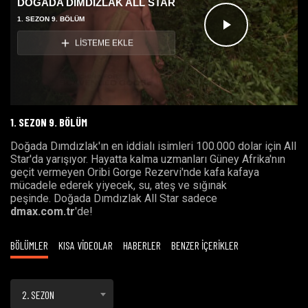
DOĞADA DIMDIZLAK ALL STAR
1. SEZON 9. BÖLÜM
Videoyu
LİSTEME EKLE
Oynat
1. SEZON 9. BÖLÜM
Doğada Dımdızlak'ın en iddialı isimleri 100.000 dolar için All
Star'da yarışıyor. Hayatta kalma uzmanları Güney Afrika'nın
geçit vermeyen Oribi Gorge Rezervi'nde kafa kafaya
mücadele ederek yiyecek, su, ateş ve sığınak
peşinde. Doğada Dımdızlak All Star sadece
dmax.com.tr
'de!
BÖLÜMLER
KISA VİDEOLAR
HABERLER
BENZER İÇERİKLER
2. SEZON