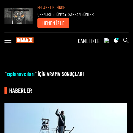
FELAKETİN İZİNDE
ÇERNOBİL: DÜNYAYI SARSAN GÜNLER
HEMEN İZLE
CANLI İZLE
"
zıpkınavcıları
" İÇİN ARAMA SONUÇLARI
HABERLER