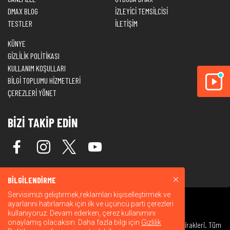
DMAX BLOG
İZLEYİCİ TEMSİLCİSİ
TESTLER
İLETİŞİM
KÜNYE
GİZLİLİK POLİTİKASI
KULLANIM KOŞULLARI
BİLGİ TOPLUMU HİZMETLERİ
ÇEREZLERİ YÖNET
BİZİ TAKİP EDİN
BİLGİLENDİRME
Servisimizi geliştirmek,reklamları kişiselleştirmek ve
ayarlarını hatırlamak için ilk ve üçüncü parti çerezleri
kullanıyoruz. Devam ederken, çerez kullanımını
onaylamış olacaksın. Daha fazla bilgi için
Gizlilik
© 2026 Warner Bros. Discovery, Inc. veya bağlı kuruluşları ve iştirakleri. Tüm