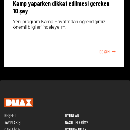
Kamp yaparken dikkat edilmesi gereken
10 şey
Yeni program Kamp Hayatı'ndan öğrendiğimiz
önemli bilgileri inceleyelim.
DEVAMI
KEŞFET
OYUNLAR
YAYIN AKIŞI
NASIL İZLERİM?
CANLI İZLE
UYDUDA DMAX