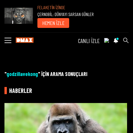
FELAKETİN İZİNDE
ÇERNOBİL: DÜNYAYI SARSAN GÜNLER
HEMEN İZLE
CANLI İZLE
"
godzillavekong
" İÇİN ARAMA SONUÇLARI
HABERLER