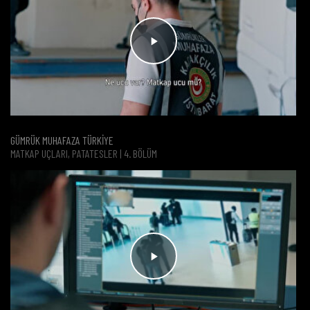
GÜMRÜK MUHAFAZA TÜRKİYE
MATKAP UÇLARI, PATATESLER | 4. BÖLÜM