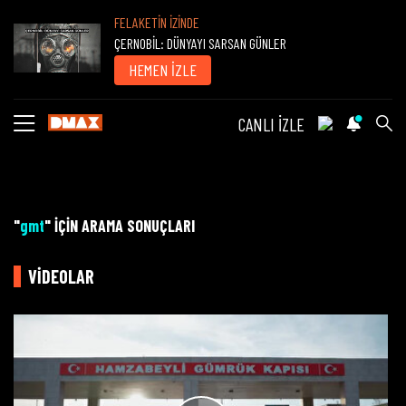
FELAKETİN İZİNDE
ÇERNOBİL: DÜNYAYI SARSAN GÜNLER
HEMEN İZLE
CANLI İZLE
"
gmt
" İÇİN ARAMA SONUÇLARI
VİDEOLAR