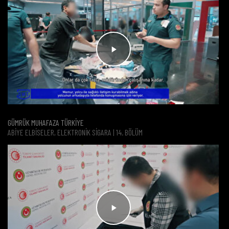
GÜMRÜK MUHAFAZA TÜRKİYE
ABIYE ELBISELER, ELEKTRONIK SIGARA | 14. BÖLÜM