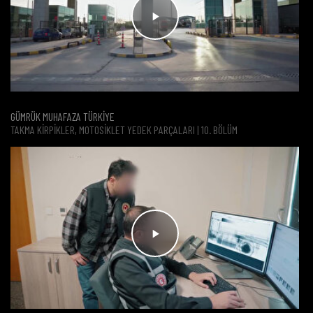
GÜMRÜK MUHAFAZA TÜRKİYE
TAKMA KIRPIKLER, MOTOSIKLET YEDEK PARÇALARI | 10. BÖLÜM