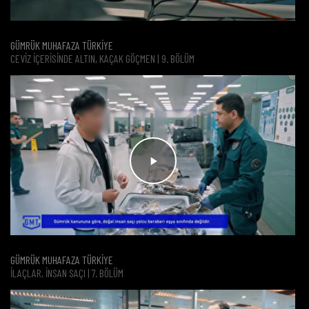
GÜMRÜK MUHAFAZA TÜRKİYE
CEVIZ İÇERISINDE ALTIN, KAÇAK GÖÇMEN | 9. BÖLÜM
GÜMRÜK MUHAFAZA TÜRKİYE
İLAÇLAR, İNSAN SAÇI | 7. BÖLÜM