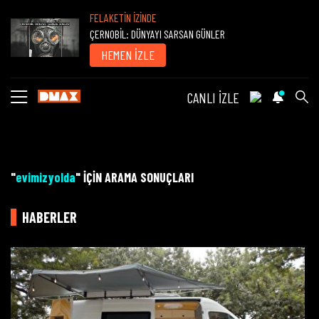
FELAKETİN İZİNDE
ÇERNOBİL: DÜNYAYI SARSAN GÜNLER
HEMEN İZLE
CANLI İZLE
"
evimizyolda
" İÇİN ARAMA SONUÇLARI
HABERLER