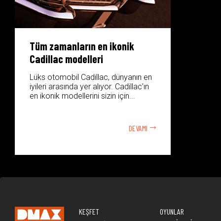
Tüm zamanların en ikonik
Cadillac modelleri
Lüks otomobil Cadillac, dünyanın en
iyileri arasında yer alıyor. Cadillac’ın
en ikonik modellerini sizin için...
DEVAMI
KEŞFET
OYUNLAR