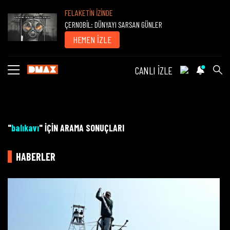
FELAKETİN İZİNDE
ÇERNOBİL: DÜNYAYI SARSAN GÜNLER
HEMEN İZLE
CANLI İZLE
"
balıkavı
" İÇİN ARAMA SONUÇLARI
HABERLER