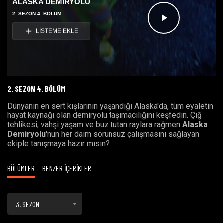
ALASKA DEMİRYOLU
2. SEZON 4. BÖLÜM
Videoyu
LİSTEME EKLE
Oynat
2. SEZON 4. BÖLÜM
Dünyanın en sert kışlarının yaşandığı Alaska'da, tüm eyaletin
hayat kaynağı olan demiryolu taşımacılığını keşfedin. Çığ
tehlikesi, vahşi yaşam ve buz tutan raylara rağmen
Alaska
Demiryolu
'nun her daim sorunsuz çalışmasını sağlayan
ekiple tanışmaya hazır mısın?
BÖLÜMLER
BENZER İÇERİKLER
3. SEZON