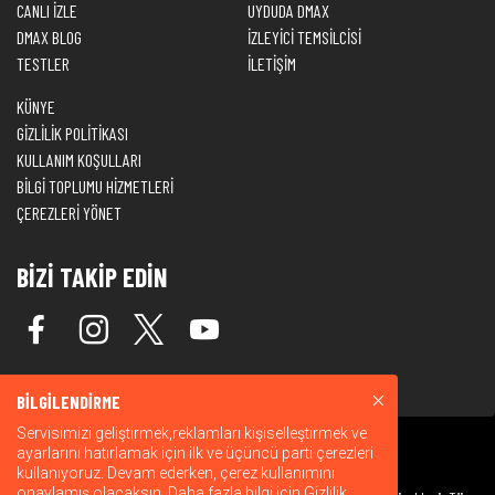
CANLI İZLE
UYDUDA DMAX
DMAX BLOG
İZLEYİCİ TEMSİLCİSİ
TESTLER
İLETİŞİM
KÜNYE
GİZLİLİK POLİTİKASI
KULLANIM KOŞULLARI
BİLGİ TOPLUMU HİZMETLERİ
ÇEREZLERİ YÖNET
BİZİ TAKİP EDİN
BİLGİLENDİRME
Servisimizi geliştirmek,reklamları kişiselleştirmek ve
ayarlarını hatırlamak için ilk ve üçüncü parti çerezleri
kullanıyoruz. Devam ederken, çerez kullanımını
onaylamış olacaksın. Daha fazla bilgi için
Gizlilik